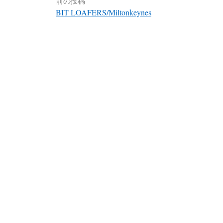
前の投稿
BIT LOAFERS/Miltonkeynes