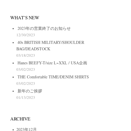
WHAT’S NEW
2023年の営業終了のお知らせ
12/30/2023
40s BRITISH MILITARY/SHOULDER
BAG/DEADSTOCK
03/18/2023
Hanes BEEFY-T/size L~XXL / USA企画
03/02/2023
THE Comfortable TIME/DENIM SHIRTS
03/02/2023
新年のご挨拶
01/13/2023
ARCHIVE
2023年12月