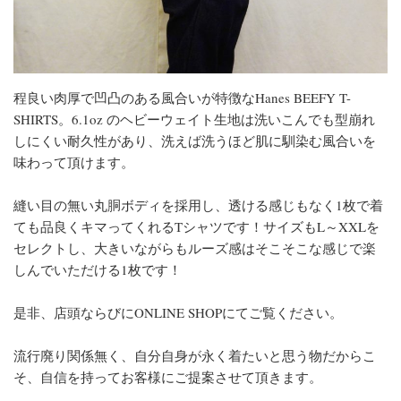
程良い肉厚で凹凸のある風合いが特徴なHanes BEEFY T-
SHIRTS。6.1oz のヘビーウェイト生地は洗いこんでも型崩れ
しにくい耐久性があり、洗えば洗うほど肌に馴染む風合いを
味わって頂けます。
縫い目の無い丸胴ボディを採用し、透ける感じもなく1枚で着
ても品良くキマってくれるTシャツです！サイズもL～XXLを
セレクトし、大きいながらもルーズ感はそこそこな感じで楽
しんでいただける1枚です！
是非、店頭ならびにONLINE SHOPにてご覧ください。
流行廃り関係無く、自分自身が永く着たいと思う物だからこ
そ、自信を持ってお客様にご提案させて頂きます。