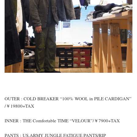
OUTER : COLD BREAKER “100% WOOL in PILE CARDIGAN”
/￥19800+TAX
INNER : THE Comfortable TIME “VELOUR”/￥7900+TAX
PANTS : US.ARMY JUNGLE FATIGUE PANTS/RIP