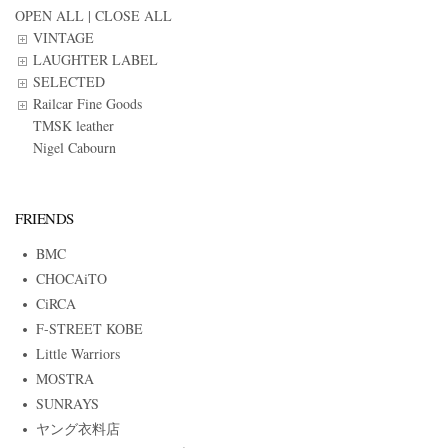
OPEN ALL
|
CLOSE ALL
VINTAGE
LAUGHTER LABEL
SELECTED
Railcar Fine Goods
TMSK leather
Nigel Cabourn
FRIENDS
BMC
CHOCAiTO
CiRCA
F-STREET KOBE
Little Warriors
MOSTRA
SUNRAYS
ヤング衣料店