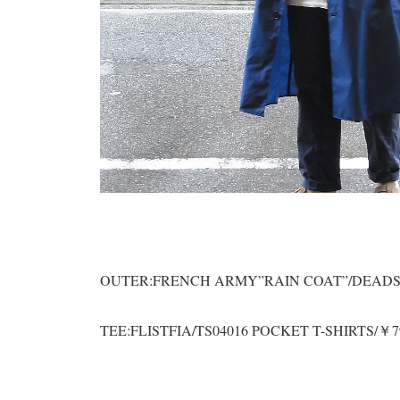
OUTER:FRENCH ARMY”RAIN COAT”/DEAD
TEE:FLISTFIA/TS04016 POCKET T-SHIRTS/￥