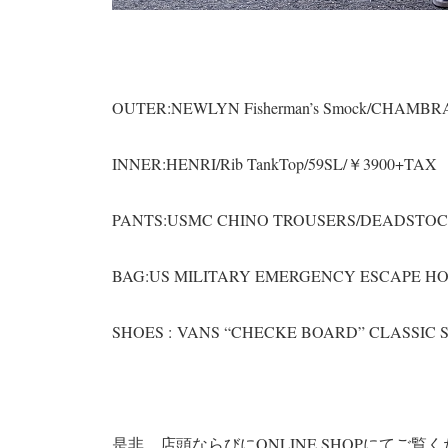
OUTER:NEWLYN Fisherman’s Smock/CHAMB
INNER:HENRI/Rib TankTop/59SL/￥3900+TAX
PANTS:USMC CHINO TROUSERS/DEADSTOCK
BAG:US MILITARY EMERGENCY ESCAPE H
SHOES : VANS “CHECKE BOARD” CLASSIC 
是非、店頭ならびにONLINE SHOPにてご覧