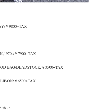
RAY/￥9800+TAX
,1970s/￥7900+TAX
OOD BAG/DEADSTOCK/￥3500+TAX
SLIP-ON/￥6500+TAX
ください。