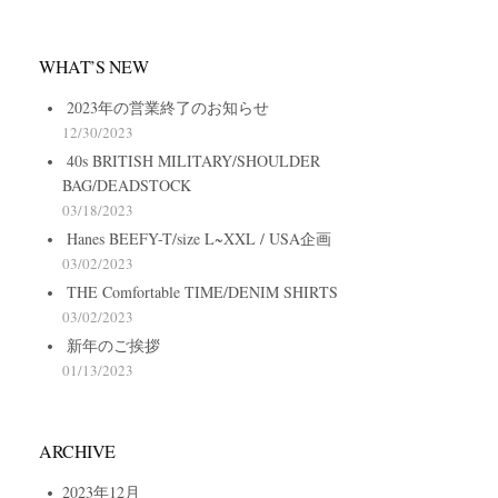
WHAT’S NEW
2023年の営業終了のお知らせ
12/30/2023
40s BRITISH MILITARY/SHOULDER
BAG/DEADSTOCK
03/18/2023
Hanes BEEFY-T/size L~XXL / USA企画
03/02/2023
THE Comfortable TIME/DENIM SHIRTS
03/02/2023
新年のご挨拶
01/13/2023
ARCHIVE
2023年12月