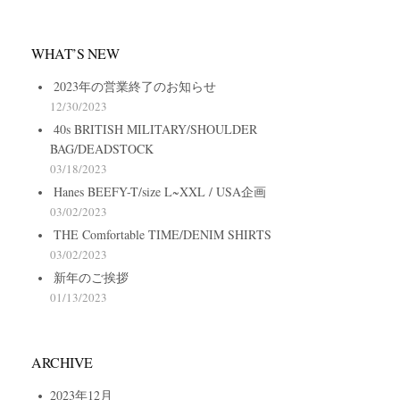
WHAT’S NEW
2023年の営業終了のお知らせ
12/30/2023
40s BRITISH MILITARY/SHOULDER
BAG/DEADSTOCK
03/18/2023
Hanes BEEFY-T/size L~XXL / USA企画
03/02/2023
THE Comfortable TIME/DENIM SHIRTS
03/02/2023
新年のご挨拶
01/13/2023
ARCHIVE
2023年12月