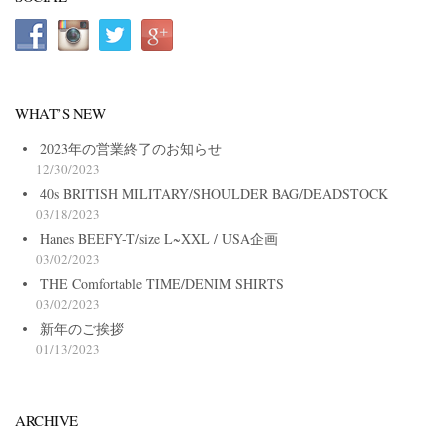
WHAT’S NEW
2023年の営業終了のお知らせ
12/30/2023
40s BRITISH MILITARY/SHOULDER BAG/DEADSTOCK
03/18/2023
Hanes BEEFY-T/size L~XXL / USA企画
03/02/2023
THE Comfortable TIME/DENIM SHIRTS
03/02/2023
新年のご挨拶
01/13/2023
ARCHIVE