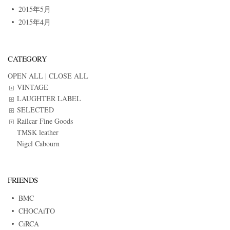
2015年5月
2015年4月
CATEGORY
OPEN ALL
|
CLOSE ALL
VINTAGE
LAUGHTER LABEL
SELECTED
Railcar Fine Goods
TMSK leather
Nigel Cabourn
FRIENDS
BMC
CHOCAiTO
CiRCA