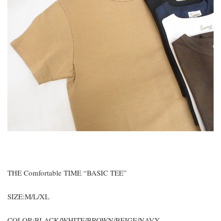
THE Comfortable TIME “BASIC TEE”
SIZE:M/L/XL
COLOR:BLACK/WHITE/BROWN/BEIGE/NAVY