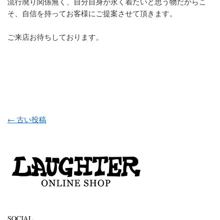
流行廃り関係無く、自分自身が永く着たいと思う物だからこ
そ、自信を持ってお客様にご提案させて頂きます。
ご来店お待ちしております。
投稿ナビゲーション
←
古い投稿
SOCIAL