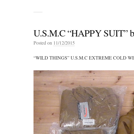
U.S.M.C “HAPPY SUIT” 
Posted on
11/12/2015
“WILD THINGS” U.S.M.C EXTREME COLD