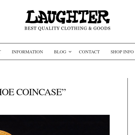
コンテンツへスキップ
T
INFORMATION
BLOG
CONTACT
SHOP INFO
SHOE COINCASE”