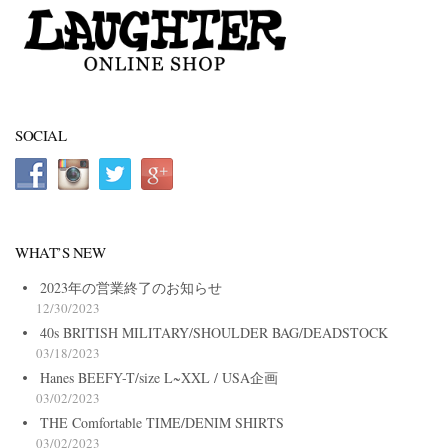
SOCIAL
WHAT’S NEW
2023年の営業終了のお知らせ
12/30/2023
40s BRITISH MILITARY/SHOULDER BAG/DEADSTOCK
03/18/2023
Hanes BEEFY-T/size L~XXL / USA企画
03/02/2023
THE Comfortable TIME/DENIM SHIRTS
03/02/2023