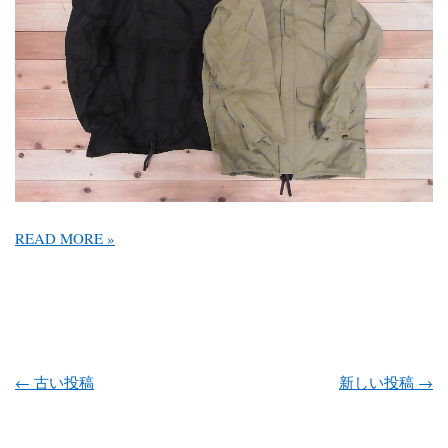
READ MORE »
投稿ナビゲーション
←
古い投稿
新しい投稿
→