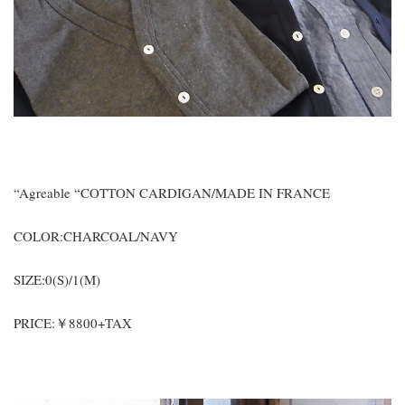
“Agreable “COTTON CARDIGAN/MADE IN FRANCE
COLOR:CHARCOAL/NAVY
SIZE:0(S)/1(M)
PRICE:￥8800+TAX