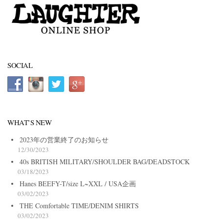
SOCIAL
WHAT’S NEW
2023年の営業終了のお知らせ
12/30/2023
40s BRITISH MILITARY/SHOULDER BAG/DEADSTOCK
03/18/2023
Hanes BEEFY-T/size L~XXL / USA企画
03/02/2023
THE Comfortable TIME/DENIM SHIRTS
03/02/2023