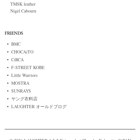
TMSK leather
Nigel Cabourn
FRIENDS
BMC
CHOCAiTO
CiRCA
F-STREET KOBE
Little Warriors
MOSTRA
SUNRAYS
ヤング衣料店
LAUGHTER オールドブログ