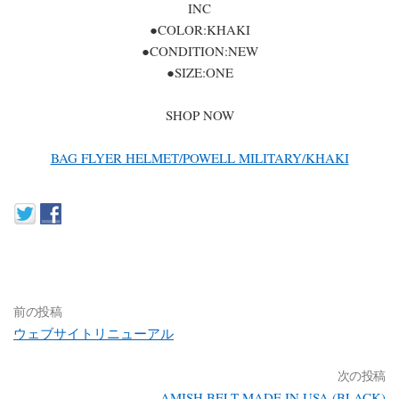
INC
●COLOR:KHAKI
●CONDITION:NEW
●SIZE:ONE
SHOP NOW
BAG FLYER HELMET/POWELL MILITARY/KHAKI
前の投稿
ウェブサイトリニューアル
次の投稿
AMISH BELT MADE IN USA (BLACK)