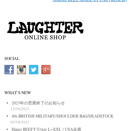
SOCIAL
WHAT’S NEW
2023年の営業終了のお知らせ
12/30/2023
40s BRITISH MILITARY/SHOULDER BAG/DEADSTOCK
03/18/2023
Hanes BEEFY-T/size L~XXL / USA企画