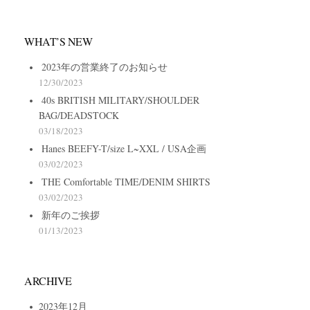
WHAT’S NEW
2023年の営業終了のお知らせ
12/30/2023
40s BRITISH MILITARY/SHOULDER
BAG/DEADSTOCK
03/18/2023
Hanes BEEFY-T/size L~XXL / USA企画
03/02/2023
THE Comfortable TIME/DENIM SHIRTS
03/02/2023
新年のご挨拶
01/13/2023
ARCHIVE
2023年12月