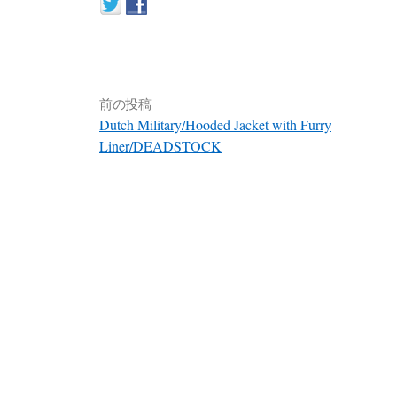
前の投稿
Dutch Military/Hooded Jacket with Furry
Liner/DEADSTOCK