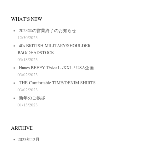
WHAT’S NEW
2023年の営業終了のお知らせ
12/30/2023
40s BRITISH MILITARY/SHOULDER
BAG/DEADSTOCK
03/18/2023
Hanes BEEFY-T/size L~XXL / USA企画
03/02/2023
THE Comfortable TIME/DENIM SHIRTS
03/02/2023
新年のご挨拶
01/13/2023
ARCHIVE
2023年12月