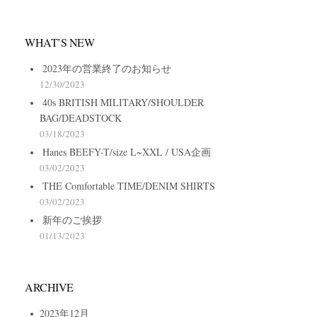
WHAT’S NEW
2023年の営業終了のお知らせ
12/30/2023
40s BRITISH MILITARY/SHOULDER
BAG/DEADSTOCK
03/18/2023
Hanes BEEFY-T/size L~XXL / USA企画
03/02/2023
THE Comfortable TIME/DENIM SHIRTS
03/02/2023
新年のご挨拶
01/13/2023
ARCHIVE
2023年12月