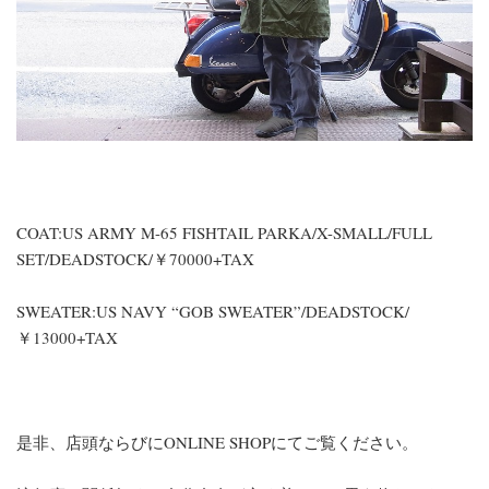
COAT:US ARMY M-65 FISHTAIL PARKA/X-SMALL/FULL
SET/DEADSTOCK/￥70000+TAX
SWEATER:US NAVY “GOB SWEATER”/DEADSTOCK/
￥13000+TAX
是非、店頭ならびにONLINE SHOPにてご覧ください。