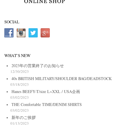
SOCIAL
WHAT’S NEW
2023年の営業終了のお知らせ
12/30/2023
40s BRITISH MILITARY/SHOULDER BAG/DEADSTOCK
03/18/2023
Hanes BEEFY-T/size L~XXL / USA企画
03/02/2023
THE Comfortable TIME/DENIM SHIRTS
03/02/2023
新年のご挨拶
01/13/2023