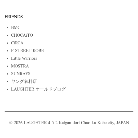
FRIENDS
BMC
CHOCAiTO
CiRCA
F-STREET KOBE
Little Warriors
MOSTRA
SUNRAYS
ヤング衣料店
LAUGHTER オールドブログ
© 2026 LAUGHTER 4-5-2 Kaigan-dori Chuo-ku Kobe city, JAPAN