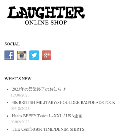
SOCIAL
WHAT’S NEW
2023年の営業終了のお知らせ
12/30/2023
40s BRITISH MILITARY/SHOULDER BAG/DEADSTOCK
03/18/2023
Hanes BEEFY-T/size L~XXL / USA企画
03/02/2023
THE Comfortable TIME/DENIM SHIRTS