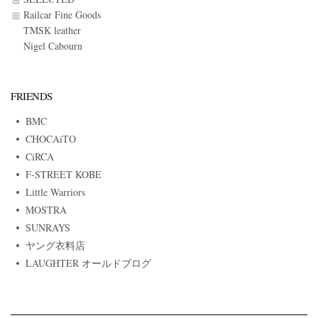
Railcar Fine Goods
TMSK leather
Nigel Cabourn
FRIENDS
BMC
CHOCAiTO
CiRCA
F-STREET KOBE
Little Warriors
MOSTRA
SUNRAYS
ヤング衣料店
LAUGHTER オールドブログ