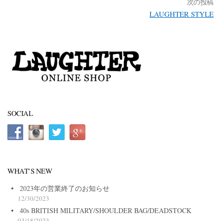
次の投稿
LAUGHTER STYLE
SOCIAL
WHAT’S NEW
2023年の営業終了のお知らせ
12/30/2023
40s BRITISH MILITARY/SHOULDER BAG/DEADSTOCK
03/18/2023