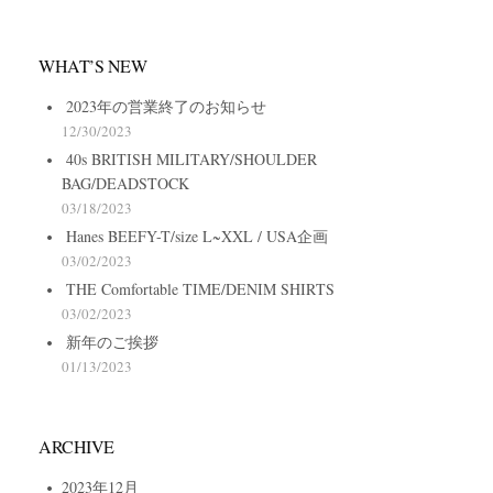
WHAT’S NEW
2023年の営業終了のお知らせ
12/30/2023
40s BRITISH MILITARY/SHOULDER
BAG/DEADSTOCK
03/18/2023
Hanes BEEFY-T/size L~XXL / USA企画
03/02/2023
THE Comfortable TIME/DENIM SHIRTS
03/02/2023
新年のご挨拶
01/13/2023
ARCHIVE
2023年12月