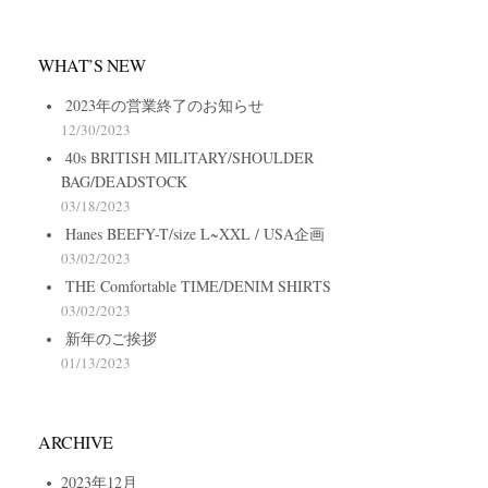
WHAT’S NEW
2023年の営業終了のお知らせ
12/30/2023
40s BRITISH MILITARY/SHOULDER
BAG/DEADSTOCK
03/18/2023
Hanes BEEFY-T/size L~XXL / USA企画
03/02/2023
THE Comfortable TIME/DENIM SHIRTS
03/02/2023
新年のご挨拶
01/13/2023
ARCHIVE
2023年12月