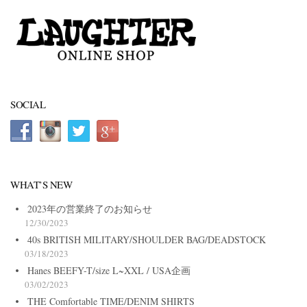
SOCIAL
WHAT’S NEW
2023年の営業終了のお知らせ
12/30/2023
40s BRITISH MILITARY/SHOULDER BAG/DEADSTOCK
03/18/2023
Hanes BEEFY-T/size L~XXL / USA企画
03/02/2023
THE Comfortable TIME/DENIM SHIRTS