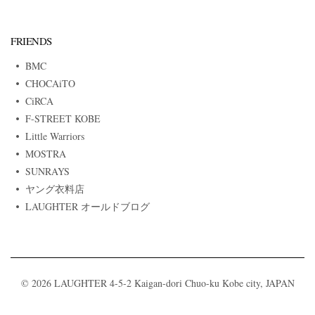
FRIENDS
BMC
CHOCAiTO
CiRCA
F-STREET KOBE
Little Warriors
MOSTRA
SUNRAYS
ヤング衣料店
LAUGHTER オールドブログ
© 2026 LAUGHTER 4-5-2 Kaigan-dori Chuo-ku Kobe city, JAPAN