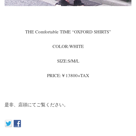
THE Comfortable TIME “OXFORD SHIRTS”
COLOR:WHITE
SIZE:S/M/L
PRICE:￥13800+TAX
是非、店頭にてご覧ください。