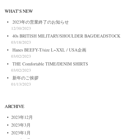
WHAT’S NEW
2023年の営業終了のお知らせ
12/30/2023
40s BRITISH MILITARY/SHOULDER BAG/DEADSTOCK
03/18/2023
Hanes BEEFY-T/size L~XXL / USA企画
03/02/2023
THE Comfortable TIME/DENIM SHIRTS
03/02/2023
新年のご挨拶
01/13/2023
ARCHIVE
2023年12月
2023年3月
2023年1月