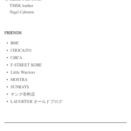
TMSK leather
Nigel Cabourn
FRIENDS
BMC
CHOCAiTO
CiRCA
F-STREET KOBE
Little Warriors
MOSTRA
SUNRAYS
ヤング衣料店
LAUGHTER オールドブログ