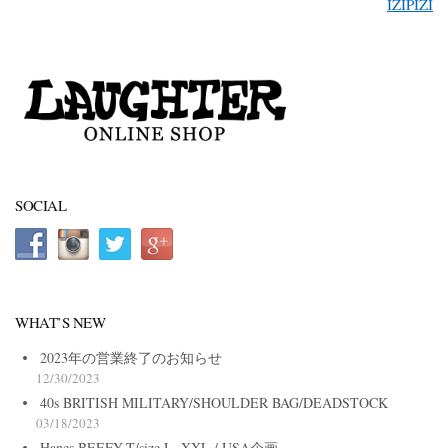
IZIPIZI
SOCIAL
WHAT’S NEW
2023年の営業終了のお知らせ
12/30/2023
40s BRITISH MILITARY/SHOULDER BAG/DEADSTOCK
03/18/2023
Hanes BEEFY-T/size L~XXL / USA企画