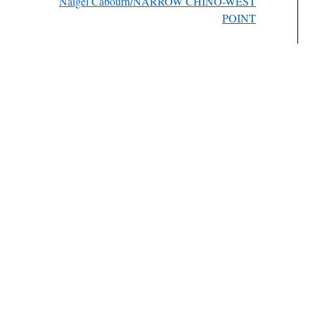
Naigel Cabourn/NARROW CHINO-WEST
POINT