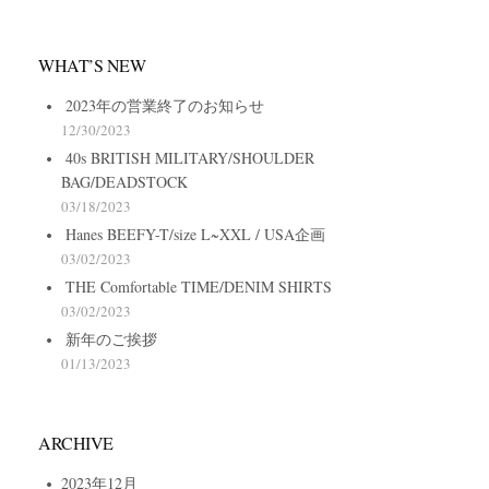
WHAT’S NEW
2023年の営業終了のお知らせ
12/30/2023
40s BRITISH MILITARY/SHOULDER
BAG/DEADSTOCK
03/18/2023
Hanes BEEFY-T/size L~XXL / USA企画
03/02/2023
THE Comfortable TIME/DENIM SHIRTS
03/02/2023
新年のご挨拶
01/13/2023
ARCHIVE
2023年12月