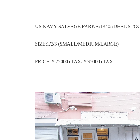
US.NAVY SALVAGE PARKA/1940s/DEADSTO
SIZE:1/2/3 (SMALL/MEDIUM/LARGE)
PRICE:￥25000+TAX/￥32000+TAX