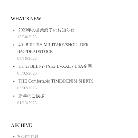
WHAT’S NEW
2023年の営業終了のお知らせ
12/30/2023
40s BRITISH MILITARY/SHOULDER
BAG/DEADSTOCK
03/18/2023
Hanes BEEFY-T/size L~XXL / USA企画
03/02/2023
THE Comfortable TIME/DENIM SHIRTS
03/02/2023
新年のご挨拶
01/13/2023
ARCHIVE
2023年12月