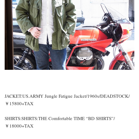
JACKET:US.ARMY Jungle Fatigue Jacket/1960s/DEADSTOCK/
￥15800+TAX
SHIRTS:SHIRTS:THE Comfortable TIME “BD SHIRTS”/
￥18000+TAX