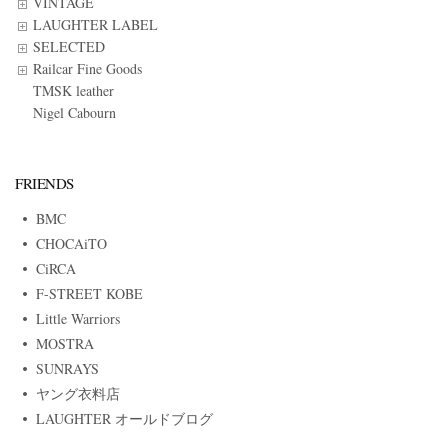
VINTAGE
LAUGHTER LABEL
SELECTED
Railcar Fine Goods
TMSK leather
Nigel Cabourn
FRIENDS
BMC
CHOCAiTO
CiRCA
F-STREET KOBE
Little Warriors
MOSTRA
SUNRAYS
ヤング衣料店
LAUGHTER オールドブログ