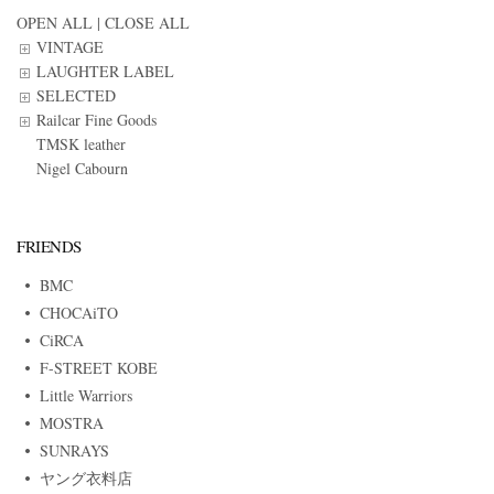
OPEN ALL
|
CLOSE ALL
VINTAGE
LAUGHTER LABEL
SELECTED
Railcar Fine Goods
TMSK leather
Nigel Cabourn
FRIENDS
BMC
CHOCAiTO
CiRCA
F-STREET KOBE
Little Warriors
MOSTRA
SUNRAYS
ヤング衣料店