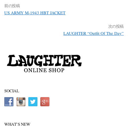
前の投稿
US ARMY M-1943 HBT JACKET
次の投稿
LAUGHTER “Outfit Of The Day”
SOCIAL
WHAT’S NEW