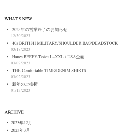
WHAT’S NEW
2023年の営業終了のお知らせ
12/30/2023
40s BRITISH MILITARY/SHOULDER BAG/DEADSTOCK
03/18/2023
Hanes BEEFY-T/size L~XXL / USA企画
03/02/2023
THE Comfortable TIME/DENIM SHIRTS
03/02/2023
新年のご挨拶
01/13/2023
ARCHIVE
2023年12月
2023年3月