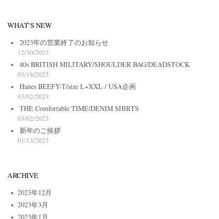
WHAT’S NEW
2023年の営業終了のお知らせ
12/30/2023
40s BRITISH MILITARY/SHOULDER BAG/DEADSTOCK
03/18/2023
Hanes BEEFY-T/size L~XXL / USA企画
03/02/2023
THE Comfortable TIME/DENIM SHIRTS
03/02/2023
新年のご挨拶
01/13/2023
ARCHIVE
2023年12月
2023年3月
2023年1月