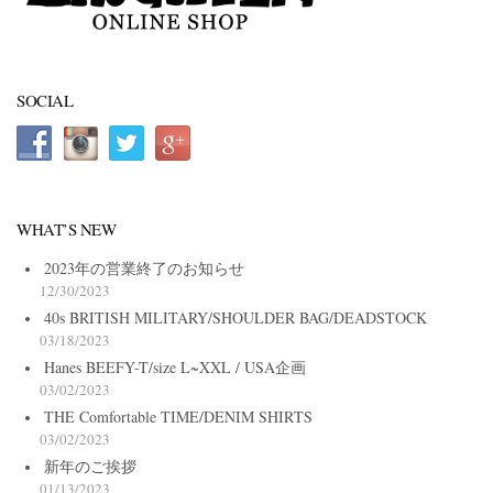
SOCIAL
WHAT’S NEW
2023年の営業終了のお知らせ
12/30/2023
40s BRITISH MILITARY/SHOULDER BAG/DEADSTOCK
03/18/2023
Hanes BEEFY-T/size L~XXL / USA企画
03/02/2023
THE Comfortable TIME/DENIM SHIRTS
03/02/2023
新年のご挨拶
01/13/2023