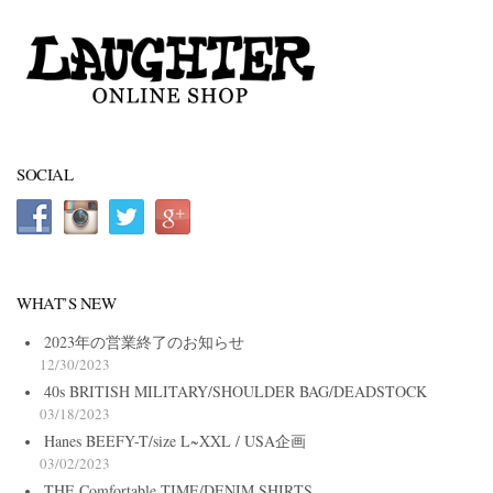
SOCIAL
WHAT’S NEW
2023年の営業終了のお知らせ
12/30/2023
40s BRITISH MILITARY/SHOULDER BAG/DEADSTOCK
03/18/2023
Hanes BEEFY-T/size L~XXL / USA企画
03/02/2023
THE Comfortable TIME/DENIM SHIRTS