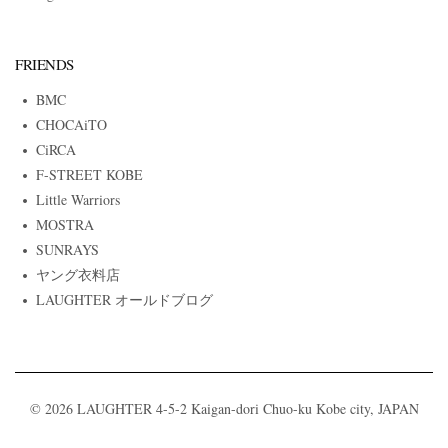
FRIENDS
BMC
CHOCAiTO
CiRCA
F-STREET KOBE
Little Warriors
MOSTRA
SUNRAYS
ヤング衣料店
LAUGHTER オールドブログ
© 2026 LAUGHTER 4-5-2 Kaigan-dori Chuo-ku Kobe city, JAPAN