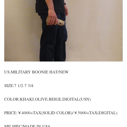
US.MILITARY BOONIE HAT/NEW
SIZE:7 1/2.7 3/4
COLOR:KHAKI.OLIVE.BEIGE.DIGITAL(USN)
PRICE:￥4000+TAX(SOLID COLOR)/￥5000+TAX(DIGITAL)
MILSPEC/MADE IN USA