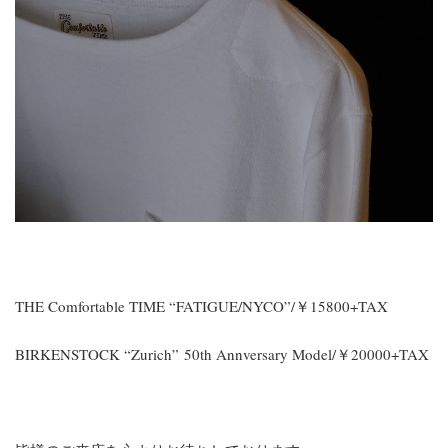
THE Comfortable TIME “FATIGUE/NYCO”/￥15800+TAX
BIRKENSTOCK “Zurich” 50th Annversary Model/￥20000+TAX