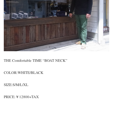
THE Comfortable TIME “BOAT NECK”
COLOR:WHITE/BLACK
SIZE:S/M/L/XL
PRICE:￥12800+TAX