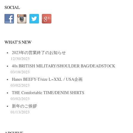
SOCIAL
WHAT’S NEW
2023年の営業終了のお知らせ
12/30/2023
40s BRITISH MILITARY/SHOULDER BAG/DEADSTOCK
03/18/2023
Hanes BEEFY-T/size L~XXL / USA企画
03/02/2023
THE Comfortable TIME/DENIM SHIRTS
03/02/2023
新年のご挨拶
01/13/2023